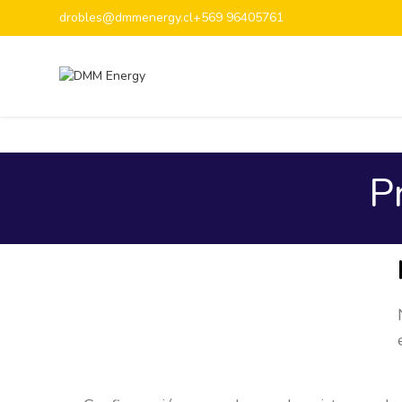
drobles@dmmenergy.cl
+569 96405761
P